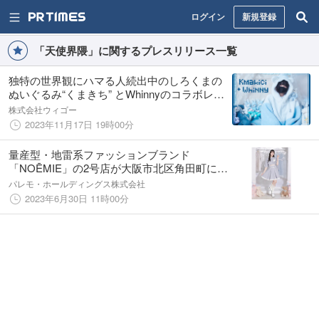
ログイン
新規登録
「天使界隈」に関するプレスリリース一覧
独特の世界観にハマる人続出中のしろくまの
ぬいぐるみ“くまきち” とWhinnyのコラボレー
ションアイテムを発売！
株式会社ウィゴー
2023年11月17日 19時00分
量産型・地雷系ファッションブランド
「NOĒMIE」の2号店が大阪市北区角田町にあ
る複合商業施設HEP FIVEにLIMITED STORE
パレモ・ホールディングス株式会社
として6月30日(金)オープン
2023年6月30日 11時00分