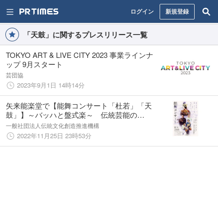
ログイン
新規登録
「天鼓」に関するプレスリリース一覧
TOKYO ART & LIVE CITY 2023 事業ラインナ
ップ 9月スタート
芸団協
2023年9月1日 14時14分
矢来能楽堂で【能舞コンサート「杜若」「天
鼓」】～バッハと盤式楽～ 伝統芸能の
「能」をベースに和洋の文化が融合したユニ
一般社団法人伝統文化創造推進機構
ークな舞台
2022年11月25日 23時53分