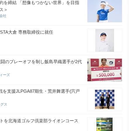
約を締結 「想像もつかない世界」を目指
ス＞
式会社
STA大倉 専務取締役に就任
UP、激闘のプレーオフを制し飯島早織選手が2代
ティーズ
の挑戦を支援JLPGA87期生・荒井舞選手(宍戸
ングス
メントを北海道ゴルフ倶楽部ライオンコース