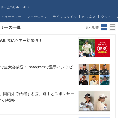
ビスのPR TIMES
ビューティー
ファッション
ライフスタイル
ビジネス
グルメ
リース一覧
表示切替
がJLPGAツアー初優勝！
全大会放送！Instagramで選手インタビ
、国内外で活躍する荒川選手とスポンサー
バル戦略