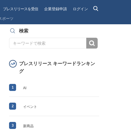
プレスリリースを受信
企業登録申請
ログイン
スポーツ
検索
検索
プレスリリース キーワードランキン
グ
1
AI
2
イベント
3
新商品