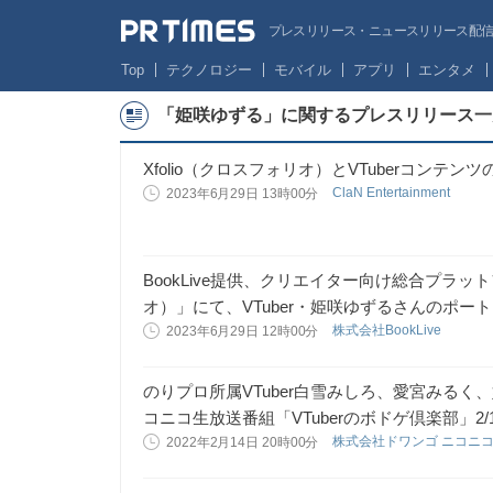
プレスリリース・ニュースリリース配信サー
Top
テクノロジー
モバイル
アプリ
エンタメ
「姫咲ゆずる」に関するプレスリリース一
Xfolio（クロスフォリオ）とVTuberコンテ
ClaN Entertainment
2023年6月29日 13時00分
BookLive提供、クリエイター向け総合プラット
オ）」にて、VTuber・姫咲ゆずるさんのポー
株式会社BookLive
2023年6月29日 12時00分
のりプロ所属VTuber白雪みしろ、愛宮みる
コニコ生放送番組「VTuberのボドゲ倶楽部」2/
株式会社ドワンゴ ニコニ
2022年2月14日 20時00分