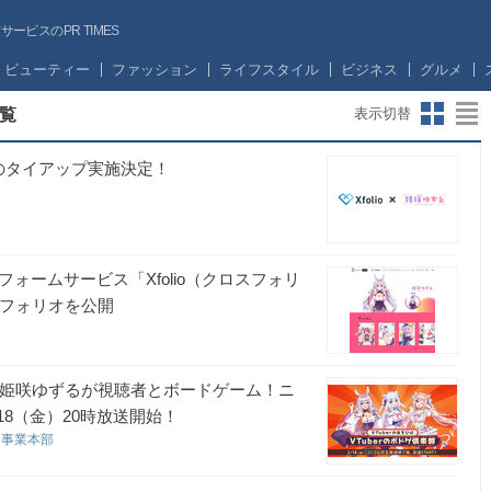
ビスのPR TIMES
ビューティー
ファッション
ライフスタイル
ビジネス
グルメ
覧
表示切替
ンツのタイアップ実施決定！
フォームサービス「Xfolio（クロスフォリ
トフォリオを公開
く、姫咲ゆずるが視聴者とボードゲーム！ニ
18（金）20時放送開始！
コ事業本部