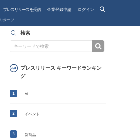
プレスリリースを受信
企業登録申請
ログイン
スポーツ
検索
検索
プレスリリース キーワードランキン
グ
1
AI
2
イベント
3
新商品