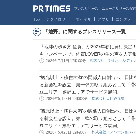
プレスリリース・ニュースリリース配信サー
Top
テクノロジー
モバイル
アプリ
エンタメ
「嬉野」に関するプレスリリース一覧
『地球の歩き方 佐賀』が2027年春に発行決
キャンペーンで、佐賀LOVERの生の声を大募
株式会社 学研ホールディ
2026年7月1日 17時00分
“観光以上・移住未満”の関係人口創出へ。日
る新会社を設立。第一弾の取り組みとして「滞
豆エリア・嬉野エリアでサービス展開。
株式会社日比谷花壇
2026年5月28日 12時00分
“観光以上・移住未満”の関係人口創出へ。日
る新会社を設立。第一弾の取り組みとして「滞
豆エリア・嬉野エリアでサービス展開。
株式会社イノベーション
2026年5月28日 12時00分