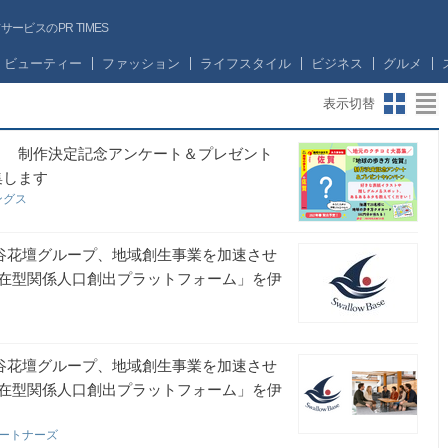
ビスのPR TIMES
ビューティー
ファッション
ライフスタイル
ビジネス
グルメ
表示切替
定！ 制作決定記念アンケート＆プレゼント
集します
ングス
比谷花壇グループ、地域創生事業を加速させ
在型関係人口創出プラットフォーム」を伊
比谷花壇グループ、地域創生事業を加速させ
在型関係人口創出プラットフォーム」を伊
パートナーズ