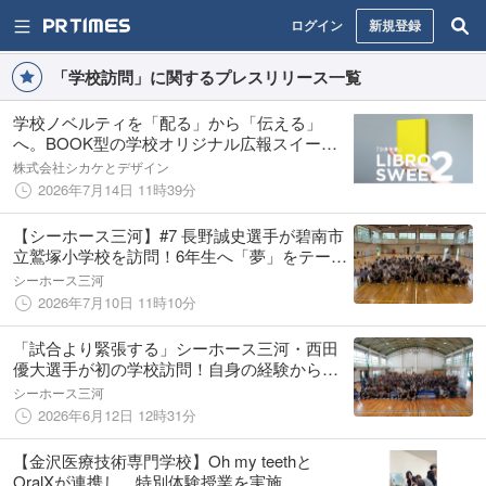
ログイン
新規登録
「学校訪問」に関するプレスリリース一覧
学校ノベルティを「配る」から「伝える」
へ。BOOK型の学校オリジナル広報スイーツ
「シカケ本・LIBRO SWEE2」を提供開始
株式会社シカケとデザイン
2026年7月14日 11時39分
【シーホース三河】#7 長野誠史選手が碧南市
立鷲塚小学校を訪問！6年生へ「夢」をテーマ
に講演、白熱のバスケ交流でブザービーター
シーホース三河
も炸裂
2026年7月10日 11時10分
「試合より緊張する」シーホース三河・西田
優大選手が初の学校訪問！自身の経験から
「自分ならできる！」と夢への挑戦をエール
シーホース三河
2026年6月12日 12時31分
【金沢医療技術専門学校】Oh my teethと
OralXが連携し、特別体験授業を実施