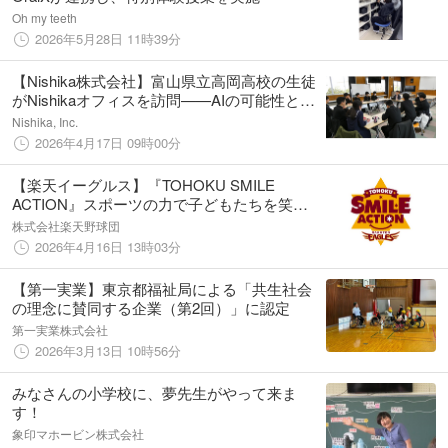
Oh my teeth
2026年5月28日 11時39分
【Nishika株式会社】富山県立高岡高校の生徒
がNishikaオフィスを訪問——AIの可能性と多
様なキャリアを学ぶ企業交流を実施
Nishika, Inc.
2026年4月17日 09時00分
【楽天イーグルス】『TOHOKU SMILE
ACTION』スポーツの力で子どもたちを笑顔
に！「学校訪問」、「野球教室」、「未来
株式会社楽天野球団
塾」、「試合観戦招待」を実施
2026年4月16日 13時03分
【第一実業】東京都福祉局による「共生社会
の理念に賛同する企業（第2回）」に認定
第一実業株式会社
2026年3月13日 10時56分
みなさんの小学校に、夢先生がやって来ま
す！
象印マホービン株式会社