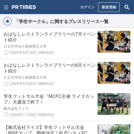
ログイン
新規登録
「学生サークル」に関するプレスリリース一覧
おはなしレストランライブラリーの7月イベン
ト紹介
公立大学法人島根県立大学
2025年6月18日 09時42分
おはなしレストランライブラリーの6月イベン
ト紹介
公立大学法人島根県立大学
2025年5月20日 08時52分
学生フットサル大会『MCFC主催 ライズカッ
プ』大盛況で終了！
株式会社ライズ
2024年11月8日 09時00分
【株式会社ライズ】学生フットサル大会
「RISEカップ」開催決定！松戸シティFCと