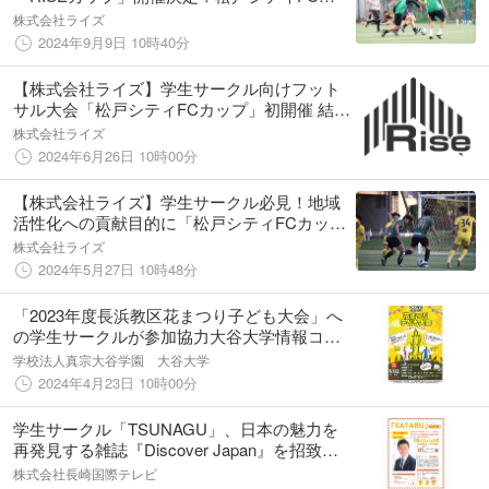
連携し、地域活性化への貢献目指す
株式会社ライズ
2024年9月9日 10時40分
【株式会社ライズ】学生サークル向けフット
サル大会「松戸シティFCカップ」初開催 結果
報告
株式会社ライズ
2024年6月26日 10時00分
【株式会社ライズ】学生サークル必見！地域
活性化への貢献目的に「松戸シティFCカッ
プ」を開催
株式会社ライズ
2024年5月27日 10時48分
「2023年度長浜教区花まつり子ども大会」へ
の学生サークルが参加協力大谷大学情報コー
ナーも開設（2024年5月3日（祝・金）開催）
学校法人真宗大谷学園 大谷大学
2024年4月23日 10時00分
学生サークル「TSUNAGU」、日本の魅力を
再発見する雑誌『Discover Japan』を招致し
地域の魅力を発信するための考え方を学ぶ座
株式会社長崎国際テレビ