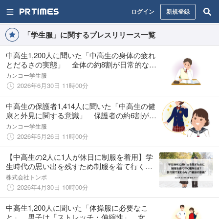
ログイン
新規登録
「学生服」に関するプレスリリース一覧
中高生1,200人に聞いた「中高生の身体の疲れ
とだるさの実態」 全体の約8割が日常的な疲
労を実感、うち7割以上が「勉強に集中できな
カンコー学生服
いことがある」と回答
2026年6月30日 11時00分
中高生の保護者1,414人に聞いた「中高生の健
康と外見に関する意識」 保護者の約6割が、
「子ども（中高生）が健康や生活習慣を気に
カンコー学生服
している」と実感 体型や外見を気にしてい
2026年5月26日 11時00分
る生徒は全体の約8割
【中高生の2人に1人が休日に制服を着用】学
生時代の思い出を残すため制服を着て行く場
所とは？世代間で変わらない“制服の意義”
株式会社トンボ
2026年4月30日 10時00分
中高生1,200人に聞いた「体操服に必要なこ
と」 男子は「ストレッチ・伸縮性」、女子