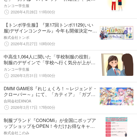
は「デザイン」を最も重視 女子は「冬の寒
カンコー学生服
さ」「透け」など、男子に比べ着用時に気に
2026年4月28日 11時00分
なることが多い傾向
【トンボ学生服】『第17回トンボ1129(いい
服)デザインコンクール』今年も開催決定〜今
年度より表彰式の開催も決定〜
株式会社トンボ
2026年4月27日 10時00分
中高生1,064人に聞いた「学校制服の役割」
制服のデザインで「学校へ行く気分が上が
る」女子は約6割！ 制服着用時に安心するこ
カンコー学生服
とは、「浮かずに過ごせる」など周囲との関
2026年3月31日 11時00分
係性に関する項目が上位
DMM GAMES『れじぇくろ！～レジェンド・
クローバー～』にて、「カティア」「ガブリ
エル」が学園衣装で登場！
合同会社EXNOA
2026年3月17日 17時00分
制服ブランド『CONOMi』が全国にポップア
ップショップをOPEN！今だけお得なキャン
ペーンも実施中
株式会社このみ