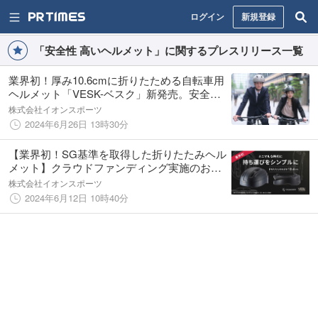
ログイン
新規登録
「安全性 高いヘルメット」に関するプレスリリース一覧
業界初！厚み10.6cmに折りたためる自転車用
ヘルメット「VESK-ベスク」新発売。安全性
とデザイン性を両立。Makuakeでも大成功！
株式会社イオンスポーツ
2024年6月26日 13時30分
【業界初！SG基準を取得した折りたたみヘル
メット】クラウドファンディング実施のお知
らせ
株式会社イオンスポーツ
2024年6月12日 10時40分