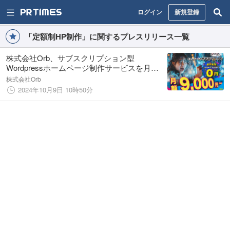
ログイン
新規登録
「定額制HP制作」に関するプレスリリース一覧
株式会社Orb、サブスクリプション型
Wordpressホームページ制作サービスを月額
9,000円～提供開始
株式会社Orb
2024年10月9日 10時50分