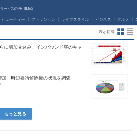
ビスのPR TIMES
ビューティー
ファッション
ライフスタイル
ビジネス
グルメ
表示切替
さらに増加見込み。インバウンド客のキャ
増加。時短要請解除後の状況を調査
ド
もっと見る