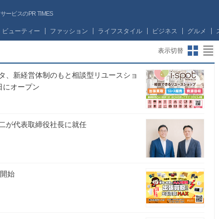
ビスのPR TIMES
ビューティー
ファッション
ライフスタイル
ビジネス
グルメ
表示切替
タ、新経営体制のもと相談型リユースショ
1日にオープン
二が代表取締役社長に就任
を開始