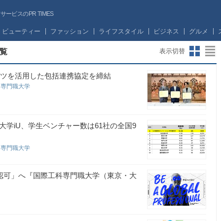
ビスのPR TIMES
ビューティー
ファッション
ライフスタイル
ビジネス
グルメ
覧
表示切替
ーツを活用した包括連携協定を締結
ン専門職大学
学iU、学生ベンチャー数は61社の全国9
ン専門職大学
 「認可」へ『国際工科専門職大学（東京・大