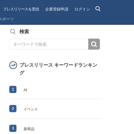
プレスリリースを受信
企業登録申請
ログイン
スポーツ
検索
検索
プレスリリース キーワードランキン
グ
1
AI
2
イベント
3
新商品