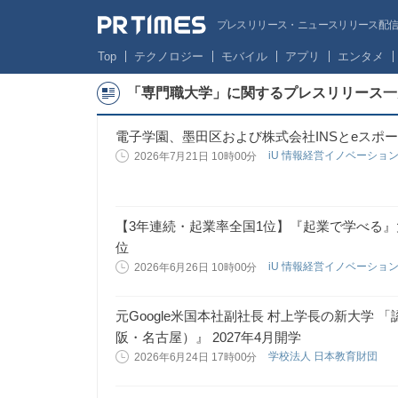
プレスリリース・ニュースリリース配信サー
Top
テクノロジー
モバイル
アプリ
エンタメ
「専門職大学」に関するプレスリリース一
電子学園、墨田区および株式会社INSとeスポ
iU 情報経営イノベーショ
2026年7月21日 10時00分
【3年連続・起業率全国1位】『起業で学べる』大
位
iU 情報経営イノベーショ
2026年6月26日 10時00分
元Google米国本社副社長 村上学長の新大学
阪・名古屋）』 2027年4月開学
学校法人 日本教育財団
2026年6月24日 17時00分