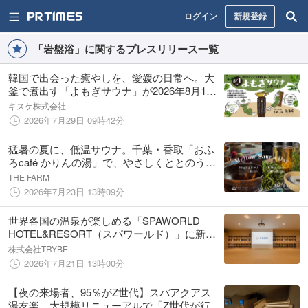
ログイン
新規登録
「岩盤浴」に関するプレスリリース一覧
韓国で出会った癒やしを、愛媛の日常へ。大
釜で煮出す「よもぎサウナ」が2026年8月1日
(土)誕生！【愛媛県・喜助の湯】
キスケ株式会社
2026年7月29日 09時42分
猛暑の夏に、低温サウナ。千葉・香取「おふ
ろcafé かりんの湯」で、やさしくととのう
「Mellow Sauna Day」8/4・17開催
THE FARM
2026年7月23日 13時09分
世界各国の温泉が楽しめる「SPAWORLD
HOTEL&RESORT（スパワールド）」に新エ
リアがオープン！ボードゲームの選定を
株式会社TRYBE
TRYBEが監修。
2026年7月21日 13時00分
【夜の来場者、95％がZ世代】スパアクアス
湯友楽、大規模リニューアルで「Z世代が行き