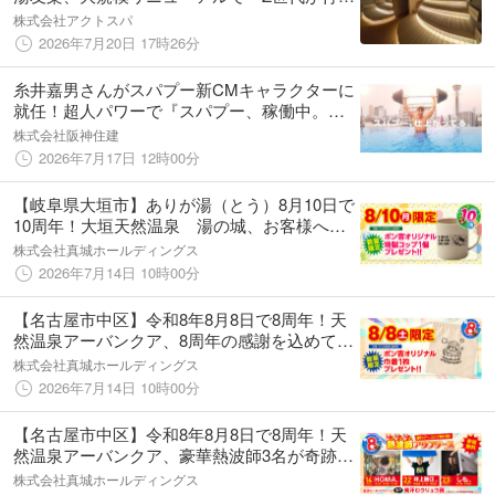
たくなるスパ銭」へシフト
株式会社アクトスパ
2026年7月20日 17時26分
糸井嘉男さんがスパプー新CMキャラクターに
就任！超人パワーで『スパプー、稼働中。』
―本人によるオリジナル校歌も熱唱でこの夏
株式会社阪神住建
スパワールドは最高の仕上がりに―
2026年7月17日 12時00分
【岐阜県大垣市】ありが湯（とう）8月10日で
10周年！大垣天然温泉 湯の城、お客様への
感謝を込めて当日限定「特製バンブーコッ
株式会社真城ホールディングス
プ」をプレゼント
2026年7月14日 10時00分
【名古屋市中区】令和8年8月8日で8周年！天
然温泉アーバンクア、8周年の感謝を込めて当
日限定・非売品のオリジナル「特製コットン
株式会社真城ホールディングス
巾着」をプレゼント！
2026年7月14日 10時00分
【名古屋市中区】令和8年8月8日で8周年！天
然温泉アーバンクア、豪華熱波師3名が奇跡の
集結！井上勝正氏らによる特別ロウリュウイ
株式会社真城ホールディングス