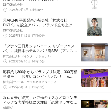
DKTK株式会社
2025年9月8日 18時30分
元AKB48 平田梨奈が新会社「株式会社
DKTK」を設立アパレルブランド立ち上げに
向けて始動！
DKTK株式会社
2025年8月12日 17時00分
「ダナン三日月ジャパニーズ リゾーツ＆ス
パ」に純日本ホテルスパ『庵SPA（アンス
パ）』ベトナム初出店 2022年6月20日オー
株式会社クレドインターナショナル
プン アジア最大級のリゾートホテルで日本
2022年6月10日 14時10分
のおもてなし
応募約1,300名からグランプリ決定、300万相
当贈呈！ お笑いコンビ・サバンナ、元
NMB48山田菜々らが審査 「ミスミスタースパ
株式会社ワールドウェルネスビューティ
サウナ」最終審査・授賞式開催
2022年5月31日 11時10分
渡辺直美が絶賛した究極のキスなどロマンテ
ィックな恋愛模様に大注目『恋愛ドラマな恋
がしたい～Kiss On The Bed～』最終回目前
ABEMA