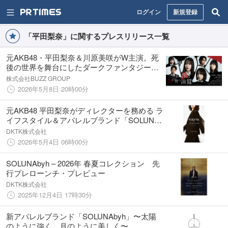
ログイン
新規登録
「平田梨奈」に関するプレスリリース一覧
元AKB48・平田梨奈＆川原美咲がW主演。死
後の世界を舞台にしたダークファンタジード
ラマ『この世の罪は、あの世で清算』、チバ
株式会社BUZZ GROUP
テレにて5月14日放送開始！
2026年5月8日 20時00分
元AKB48 平田梨奈がディレクターを務める ラ
イフスタイル＆アパレルブランド「SOLUNA
by h」公式オンラインストアOPEN
DKTK株式会社
2026年5月4日 06時00分
SOLUNAbyh – 2026年 春夏コレクション 先
行プレローンチ・プレビュー
DKTK株式会社
2025年12月4日 17時30分
新アパレルブランド「SOLUNAbyh」〜太陽
のように強く、月のように美しく〜