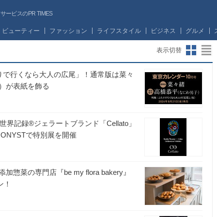
ビスのPR TIMES
ビューティー
ファッション
ライフスタイル
ビジネス
グルメ
表示切替
ふたりで行くなら大人の広尾」！通常版は菜々
）が表紙を飾る
ギネス世界記録®ジェラートブランド「Cellato」
ONYSTで特別展を開催
専門店『be my flora bakery』
ン！