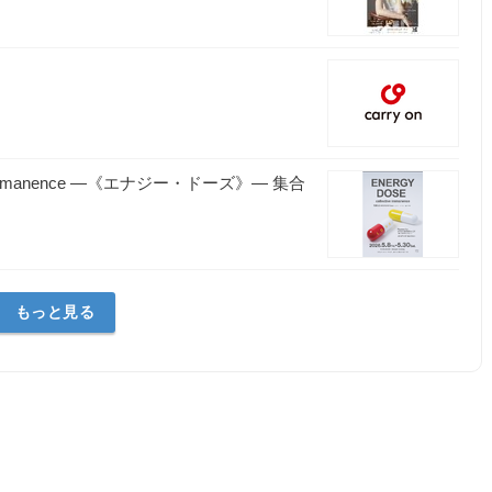
ve immanence ―《エナジー・ドーズ》― 集合
もっと見る