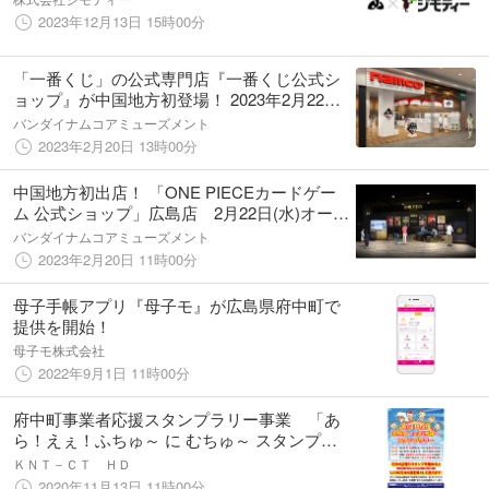
2023年12月13日 15時00分
「一番くじ」の公式専門店『一番くじ公式シ
ョップ』が中国地方初登場！ 2023年2月22日
(水)、広島府中店がオープン
バンダイナムコアミューズメント
2023年2月20日 13時00分
中国地方初出店！ 「ONE PIECEカードゲー
ム 公式ショップ」広島店 2月22日(水)オープ
ン
バンダイナムコアミューズメント
2023年2月20日 11時00分
母子手帳アプリ『母子モ』が広島県府中町で
提供を開始！
母子モ株式会社
2022年9月1日 11時00分
府中町事業者応援スタンプラリー事業 「あ
ら！えぇ！ふちゅ～ に むちゅ～ スタンプラ
リー」実施
ＫＮＴ－ＣＴ ＨＤ
2020年11月13日 11時00分