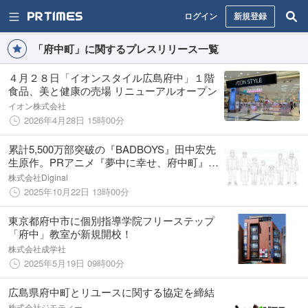
ログイン
新規登録
「府中町」に関するプレスリリース一覧
４月２８日「イオンスタイル広島府中」１階
食品、美と健康の売場 リニューアルオープン
イオン株式会社
2026年4月28日 15時00分
累計5,500万部突破の『BADBOYS』田中宏先
生原作。PRアニメ『夢中に幸せ、府中町』続
編制作が始動！漫画家「田中宏」×アニメ監督
株式会社Diginal
「中山竜」×日本一の人口を誇る町「府中町」
2025年10月22日 13時00分
が贈る新たな物語に期待！
東京都府中市に個別指導学院フリーステップ
「府中」教室が新規開校！
株式会社成学社
2025年5月19日 09時00分
広島県府中町とリユースに関する協定を締結
株式会社ジモティー