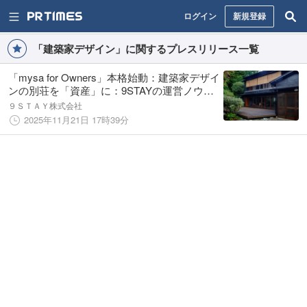
ログイン
新規登録
「建築家デザイン」に関するプレスリリース一覧
「mysa for Owners」本格始動：建築家デザイ
ンの別荘を「資産」に：9STAYの運営ノウハ
ウで平均稼働率80%・ADR 10万円超の実績を
９ＳＴＡＹ株式会社
実現
2025年11月21日 17時39分