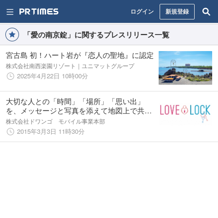
ログイン
新規登録
「愛の南京錠」に関するプレスリリース一覧
宮古島 初！ハート岩が『恋人の聖地』に認定
株式会社南西楽園リゾート｜ユニマットグループ
2025年4月22日 10時00分
大切な人との「時間」「場所」「思い出」
を、メッセージと写真を添えて地図上で共有
できるアプリ「LOVE LOCK」が配信スタート
株式会社ドワンゴ モバイル事業本部
2015年3月3日 11時30分