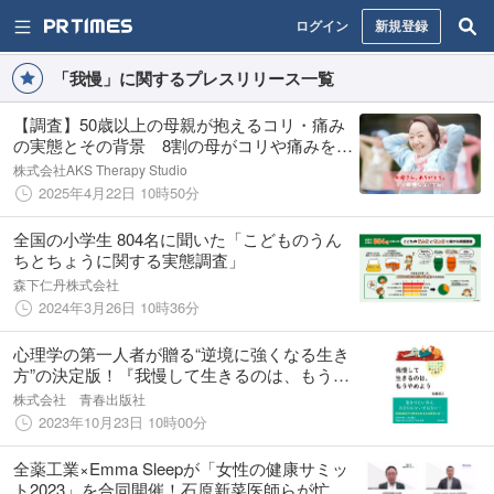
ログイン
新規登録
「我慢」に関するプレスリリース一覧
【調査】50歳以上の母親が抱えるコリ・痛み
の実態とその背景 8割の母がコリや痛みを我
慢 我慢の理由は「もう歳だから」 母の日
株式会社AKS Therapy Studio
のプレゼントに迷ったら「健康」を！
2025年4月22日 10時50分
全国の小学生 804名に聞いた「こどものうん
ちとちょうに関する実態調査」
森下仁丹株式会社
2024年3月26日 10時36分
心理学の第一人者が贈る“逆境に強くなる生き
方”の決定版！『我慢して生きるのは、もうや
めよう』発売
株式会社 青春出版社
2023年10月23日 10時00分
全薬工業×Emma Sleepが「女性の健康サミッ
ト2023」を合同開催！石原新菜医師らが忙し