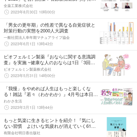
い人ほど習慣にしたい３つの「脱力スイッ
全薬工業株式会社
チ」を解説
2023年8月30日 10時00分
「男女の更年期」の性差で異なる自覚症状と
対策行動の実態を2000人大調査
一般社団法人幸年期マチュアライフ協会
2023年6月1日 13時43分
ビオフェルミン製薬『おならに関する意識調
査』を実施 ~健康な人のおならは1日「3回以
下」と考える人が約半数（49.0%）~
ビオフェルミン製薬株式会社
2023年5月31日 14時00分
「我慢」をやめれば人生はもっと楽しくな
る！雑誌『若々（わかわか）』4月号は本日発
売！
わかさ生活
2023年3月1日 13時44分
もっと気楽に生きるヒントを紹介！『気にし
ない習慣 よけいな気疲れが消えていく61の
ヒント』8月3日発売
有限会社明日香出版社