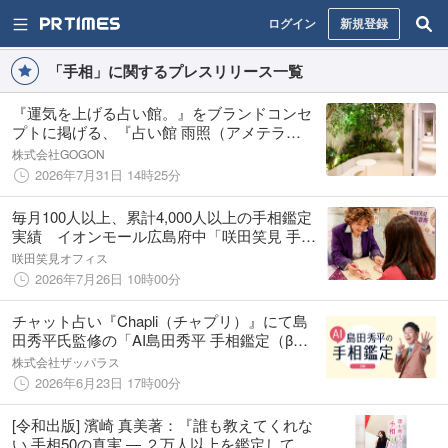
ログイン
新規登録
「手相」に関するプレスリリース一覧
『運気を上げる占い館。』をブランドコンセ
プトに掲げる、『占い館 雨照（アメテラ
ス）』2026年8月1日（土）、渋谷道玄坂にて
株式会社GOGON
グランドオープンのお知らせ
2026年7月31日 14時25分
毎月100人以上、累計4,000人以上の手相鑑定
実績 イオンモール広島府中「咲田笑見 手相
診断」3周年記念キャンペーンを開催
咲田笑見オフィス
2026年7月26日 10時00分
チャット占い『Chapli（チャプリ）』にて島
田秀平氏監修の「AI島田秀平 手相鑑定（β
版）」提供開始
株式会社ザッパラス
2026年6月23日 17時00分
[令和出版] 濱崎 真美著：『誰も教えてくれな
い 手相50の真実 ― ２万人以上を鑑定して見