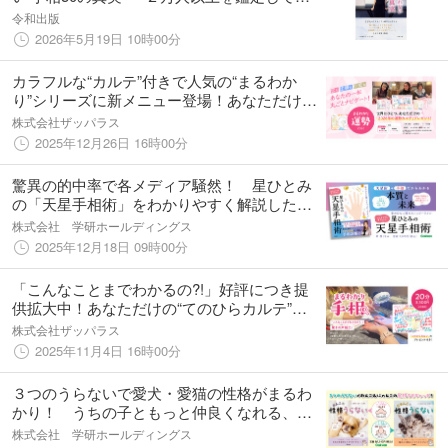
えてきた誤解と本質 ―』発売のお知らせ
令和出版
2026年5月19日 10時00分
カラフルな“カルテ”付きで人気の“まるわか
り”シリーズに新メニュー登場！あなただけの
2026年の運勢を読み解く『まるわかり運勢
株式会社ザッパラス
2026』
2025年12月26日 16時00分
驚異の的中率で各メディア騒然！ 星ひとみ
の「天星手相術」をわかりやすく解説した
【リアル鑑定に一番近い】占い本が誕生
株式会社 学研ホールディングス
2025年12月18日 09時00分
「こんなことまでわかるの?!」好評につき提
供拡大中！あなただけの“てのひらカルテ”付
き！「cocoloni占い館」で人気上昇中の『まる
株式会社ザッパラス
わかり手相』
2025年11月4日 16時00分
３つのうらないで愛犬・愛猫の性格がまるわ
かり！ うちの子ともっと仲良くなれる、わ
んにゃんうらないの決定版が2冊同時に登場！
株式会社 学研ホールディングス