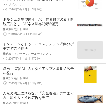
ぼ毎日」が６割。電子チラシの利用経験者は
マイボイスコム
６割弱で増加傾向
2020年6月12日 10時10分
ポルシェ誕生70周年記念 世界最大の新聞折
込広告としてギネス世界記録®認定
株式会社朝日新聞社
2018年5月28日 22時04分
インテージとドゥ・ハウス、チラシ収集分析
事業で業務提携
株式会社インテージホールディングス
2017年4月4日 11時01分
映画「進撃の巨人」タイアップ大型折込広告
を発行
株式会社朝日新聞社
2015年7月24日 10時19分
天然の幼魚に頼らない「完全養殖」の本まぐ
ろ 原寸大・折込広告を発行
株式会社朝日新聞社