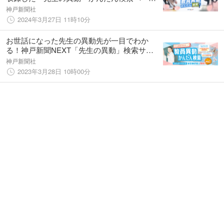
ジ」が「神戸新聞NEXT」に登場！
神戸新聞社
2024年3月27日 11時10分
お世話になった先生の異動先が一目でわか
る！神戸新聞NEXT「先生の異動」検索サー
ビス【3/30より順次公開】
神戸新聞社
2023年3月28日 10時00分