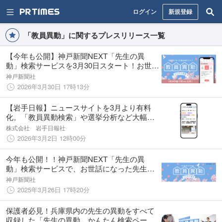
ログイン
新規登録
「教員異動」に関するプレスリリース一覧
【今年も公開】神戸新聞NEXT「先生の異
動」検索サービスを3月30日スタート！お世話
になった先生の異動先が一目でわかる！
神戸新聞社
2026年3月30日 17時13分
【岩手日報】ニュースサイトを3月より有料
化。「教員異動検索」や選挙分析など大幅拡
充
株式会社 岩手日報社
2026年3月2日 12時00分
今年も公開！！神戸新聞NEXT「先生の異
動」検索サービスで、お世話になった先生の
異動をいち早くチェックできます
神戸新聞社
2025年3月26日 17時20分
保護者必見！兵庫県内の先生の異動をすべて
収録した「先生の異動 かんたん検索ペー