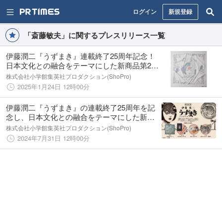
ログイン
新規登録
「斎藤敏夫」に関するプレスリリース一覧
伊藤潤二『うずまき』連載終了25周年記念！
日本文化との融合をテーマにした新商品第2弾
が登場
株式会社小学館集英社プロダクション(ShoPro)
2025年1月24日 12時00分
伊藤潤二『うずまき』の連載終了25周年を記
念し、日本文化との融合をテーマにした新商
品が登場！
株式会社小学館集英社プロダクション(ShoPro)
2024年7月31日 12時00分