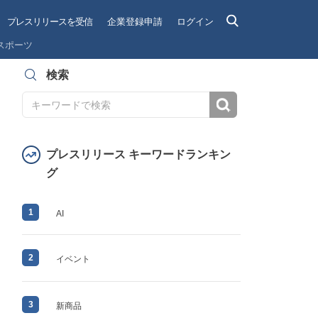
プレスリリースを受信
企業登録申請
ログイン
スポーツ
検索
検索
プレスリリース キーワードランキン
グ
1
AI
2
イベント
3
新商品