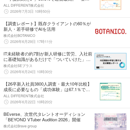
職志向」は4年前より10ポイント低下の27.0%
ALL DIFFERENT株式会社
2026年7月3日 10時50分
【調査レポート】既存クライアントの60％が
新人・若手研修でAIを活用
株式会社BOTANICO
2026年6月29日 17時11分
IT未経験者の約7割が新人研修に苦労、入社前
に基礎知識があるだけで「ついていけた」割
合が約2倍に上昇【新卒ITエンジニア 内定期
株式会社SEプラス
間の学習に関する定点調査2026】
2026年6月24日 10時30分
【26卒新入社員3800人調査・最大10年比較】
成長に必要なもの「成功体験」は67.1％で過
去最大
ALL DIFFERENT株式会社
2026年6月22日 10時20分
BEverse、次世代タレントオーディション
「BEYOND VTuber Audition 2026」開催
株式会社Brave group