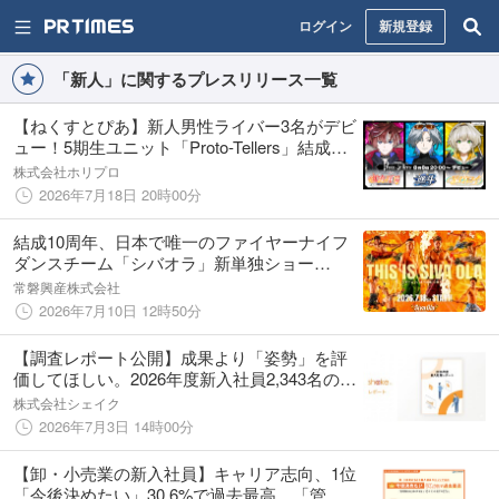
ログイン
新規登録
「新人」に関するプレスリリース一覧
【ねくすとぴあ】新人男性ライバー3名がデビ
ュー！5期生ユニット「Proto-Tellers」結成＆8
月8日(土)20:00より初配信決定！
株式会社ホリプロ
2026年7月18日 20時00分
結成10周年、日本で唯一のファイヤーナイフ
ダンスチーム「シバオラ」新単独ショー
「THIS IS SIVA OLA」、新メンバー「WERO
常磐興産株式会社
カズ」、同日デビュー
2026年7月10日 12時50分
【調査レポート公開】成果より「姿勢」を評
価してほしい。2026年度新入社員2,343名の意
識調査から見えた、今どき新人の「承認」欲
株式会社シェイク
求と仕事観のリアル
2026年7月3日 14時00分
【卸・小売業の新入社員】キャリア志向、1位
「今後決めたい」30.6%で過去最高。「管理