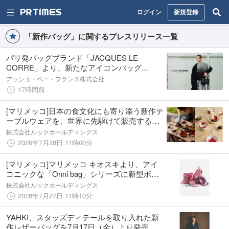
ログイン
新規登録
「新作バッグ」に関するプレスリリース一覧
パリ発バッグブランド「JACQUES LE
CORRE」より、新たなアイコンバッグ
「COMO」「DUO」が26AWコレクションに
アッシュ・ペー・フランス株式会社
登場。
17時間前
[マリメッコ]日本の食文化にも寄り添う新作テ
ーブルウェアを、世界に先駆けて販売するポ
ップアップショップが銀座にオープン。開催
株式会社ルックホールディングス
を記念して制作した限定デザインノベルティ
2026年7月28日 11時00分
も。
[マリメッコ]マリメッコ キオスキより、アイ
コニックな「Onni bag」シリーズに新型ボス
トンバッグとメッセンジャーバッグが登場。
株式会社ルックホールディングス
軽やかなレイヤーと高揚感を届けるアクティ
2026年7月27日 11時10分
ブウェアもラインナップ。
YAHKI、スタッズディテールを取り入れた新
作レザーバッグを7月17日（金）より発売