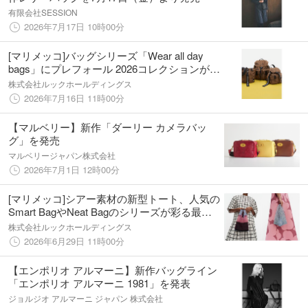
有限会社SESSION
2026年7月17日 10時00分
[マリメッコ]バッグシリーズ「Wear all day
bags」にプレフォール 2026コレクションが登
場。アジア限定カラーも展開。
株式会社ルックホールディングス
2026年7月16日 11時00分
【マルベリー】新作「ダーリー カメラバッ
グ」を発売
マルベリージャパン株式会社
2026年7月1日 12時00分
[マリメッコ]シアー素材の新型トート、人気の
Smart BagやNeat Bagのシリーズが彩る最新
コレクションが登場
株式会社ルックホールディングス
2026年6月29日 11時00分
【エンポリオ アルマーニ】新作バッグライン
「エンポリオ アルマーニ 1981」を発表
ジョルジオ アルマーニ ジャパン 株式会社