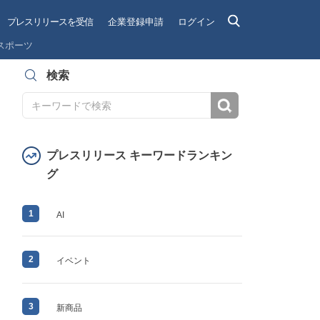
プレスリリースを受信
企業登録申請
ログイン
スポーツ
検索
検索
プレスリリース キーワードランキン
グ
1
AI
2
イベント
3
新商品