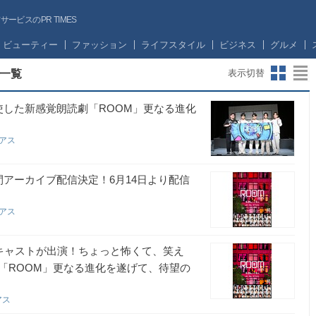
ビスのPR TIMES
ビューティー
ファッション
ライフスタイル
ビジネス
グルメ
一覧
表示切替
使した新感覚朗読劇「ROOM」更なる進化
ィアス
アーカイブ配信決定！6月14日より配信
ィアス
華キャストが出演！ちょっと怖くて、笑え
「ROOM」更なる進化を遂げて、待望の
アス