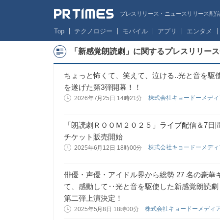
プレスリリース・ニュースリリース配信サー
Top
テクノロジー
モバイル
アプリ
エンタメ
「新感覚朗読劇」に関するプレスリリース
ちょっと怖くて、笑えて、泣ける..光と音を駆
を遂げた第3弾開幕！！
株式会社キョードーメデ
2026年7月25日 14時21分
「朗読劇ＲＯＯＭ２０２５」ライブ配信＆7日間
チケット販売開始
株式会社キョードーメデ
2025年6月12日 18時00分
俳優・声優・アイドル界から総勢 27 名の豪
て、感動して‥光と音を駆使した新感覚朗読劇
第二弾上演決定！
株式会社キョードーメディ
2025年5月8日 18時00分