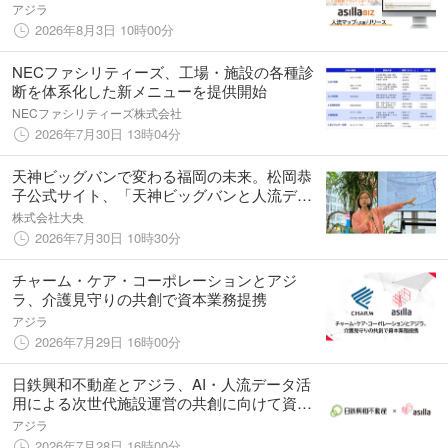
アジラ
2026年8月3日 10時00分
NECファシリティーズ、工場・施設の各種診
断を体系化した新メニューを提供開始
NECファシリティーズ株式会社
2026年7月30日 13時04分
天神ビッグバンで変わる福岡の未来。松岡恭
子公式サイト、「天神ビッグバンと人流デー
タ分析」開催レポートを公開
株式会社大央
2026年7月30日 10時30分
チャーム・ケア・コーポレーションとアジ
ラ、介護見守りの共創で資本業務提携
アジラ
2026年7月29日 16時00分
日鉄興和不動産とアジラ、AI・人流データ活
用による次世代施設運営の共創に向けて資本
業務提携
アジラ
2026年7月28日 16時00分