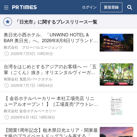
ログイン
新規登録
「日光市」に関するプレスリリース一覧
奥日光小西ホテル、「UNWIND HOTEL &
BAR 奥日光」へ。2026年8月8日リブランドオ
ープン、宿泊予約受付を開始
株式会社 グローバルエージェンツ
2026年7月9日 10時30分
台湾をはじめとするアジアのお客様へ ―「五
葷（ごくん）抜き」オリエンタルヴィーガン
メニューがヴィーガン認証を取得
有限会社 鬼怒川パークホテル
2026年7月7日 16時44分
【 金谷ホテルベーカリー 本社工場売店 リニ
ューアルオープン！ 】［工場直売“アウトレッ
ト店”として新たにスタート！］
株式会社 金谷ホテルベーカリー
2026年6月18日 18時38分
【開業1周年記念】栃木県日光エリア・関東最
大級のプライベートドッグランを有する「グ