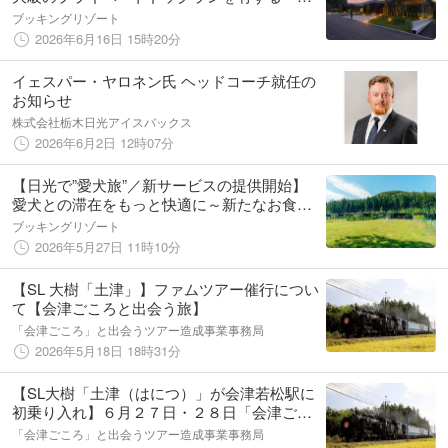
ランフォレスタヴィラ日光」～感謝を込めた1
ブッキングリゾート
周年記念キャンペーンの開催決定～
2026年6月16日 15時20分
イェスパー・ヤロネン氏 ヘッドコーチ就任の
お知らせ
株式会社栃木日光アイスバックス
2026年6月2日 12時07分
【日光で”愛犬旅”／新サービスの提供開始】
愛犬との滞在をもっと快適に～新たなお食事
プラン＆ワンちゃん用プールの無料レンタル
ブッキングリゾート
が登場！～関東最大級のドッグヴィラ「グラ
2026年5月27日 11時10分
ンフォレスタヴィラ日光」
【SL 大樹「土津」】ファムツアー催行につい
て【会津ごころと出会う旅】
「会津ごころ」と出会うツアー造成事業事務局
2026年5月18日 18時31分
【SL大樹「土津（はにつ）」が会津若松駅に
初乗り入れ】６月２７日・２８日「会津ごこ
ろと出会う旅」ツアー催行 SLが旧国鉄会津
「会津ごころ」と出会うツアー造成事業事務局