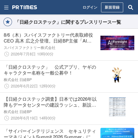
ログイン
新規登録
「日経クロステック」に関するプレスリリース一覧
8/6（木）スパイスファクトリー代表取締役
CEO 高木 広之介登壇。日経BP主催「AI
Foresight 2026 Summer」
スパイスファクトリー株式会社
2026年7月8日 10時00分
「日経クロステック」 公式アプリ、ヤギの
キャラクター名称を一般公募中！
株式会社 日経BP
2026年6月22日 12時00分
【日経クロステック調査】日本では2026年以
降もデータセンターの建設ラッシュ、新設・
増設予定は24社の38件 地方分散の動きも
株式会社 日経BP
2026年6月19日 14時00分
「サイバーインテリジェンス セキュリティ
ーマネジメントSummit 2026 Summer」に協