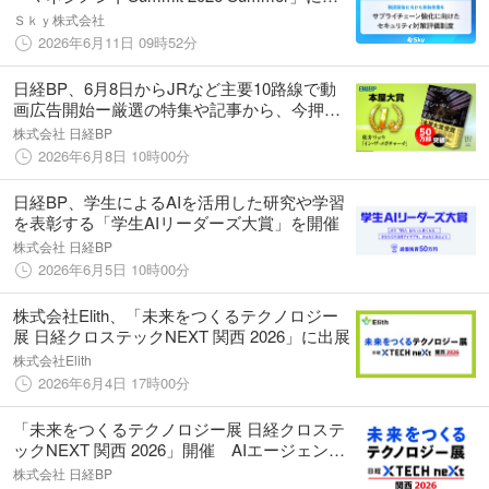
賛
Ｓｋｙ株式会社
2026年6月11日 09時52分
日経BP、6月8日からJRなど主要10路線で動
画広告開始ー厳選の特集や記事から、今押さ
えるべき注目情報を週替わりでお届け！ー
株式会社 日経BP
2026年6月8日 10時00分
日経BP、学生によるAIを活用した研究や学習
を表彰する「学生AIリーダーズ大賞」を開催
株式会社 日経BP
2026年6月5日 10時00分
株式会社Elith、「未来をつくるテクノロジー
展 日経クロステックNEXT 関西 2026」に出展
株式会社Elith
2026年6月4日 17時00分
「未来をつくるテクノロジー展 日経クロステ
ックNEXT 関西 2026」開催 AIエージェント
から量子コンピューターまで、注目の最新技
株式会社 日経BP