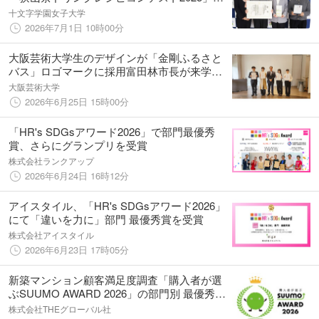
最優秀賞を受賞
十文字学園女子大学
2026年7月1日 10時00分
大阪芸術大学生のデザインが「金剛ふるさと
バス」ロゴマークに採用富田林市長が来学
し、最終選考学生4名へ感謝状を贈呈
大阪芸術大学
2026年6月25日 15時00分
「HR's SDGsアワード2026」で部門最優秀
賞、さらにグランプリを受賞
株式会社ランクアップ
2026年6月24日 16時12分
アイスタイル、「HR's SDGsアワード2026」
にて「違いを力に」部門 最優秀賞を受賞
株式会社アイスタイル
2026年6月23日 17時05分
新築マンション顧客満足度調査「購入者が選
ぶSUUMO AWARD 2026」の部門別 最優秀賞
受賞のお知らせ
株式会社THEグローバル社