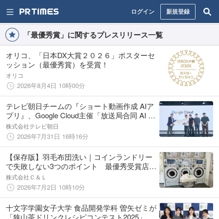
ログイン
新規登録
「最優秀賞」に関するプレスリリース一覧
オリコ、「日本DX大賞２０２６」ポスターセ
ッション（最優秀賞）を受賞！
オリコ
2026年8月4日 10時00分
テレビ朝日チームの『ショート動画作成 AIア
プリ』、Google Cloud主催「放送局合同 AI ハ
ッカソン」にて最優秀賞を受賞
株式会社テレビ朝日
2026年7月31日 16時16分
【保存版】羽毛布団洗い｜コインランドリー
で失敗しない3つのポイント 最優秀受賞店舗
が実証
株式会社Ｃ＆Ｌ
2026年7月2日 10時10分
十文字学園女子大学 食品開発学科 曽矢ゼミが
「狭山茶ドリンクレシピコンテスト2025」で