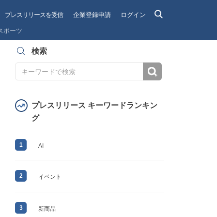
プレスリリースを受信
企業登録申請
ログイン
スポーツ
検索
検索
プレスリリース キーワードランキン
グ
1
AI
2
イベント
3
新商品