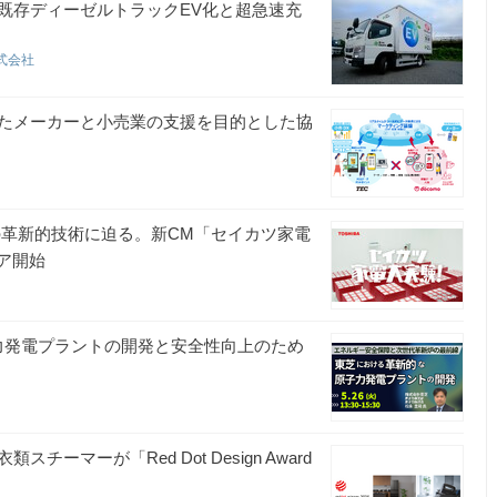
、既存ディーゼルトラックEV化と超急速充
gy株式会社
たメーカーと小売業の支援を目的とした協
の革新的技術に迫る。新CM「セイカツ家電
エア開始
力発電プラントの開発と安全性向上のため
マーが「Red Dot Design Award