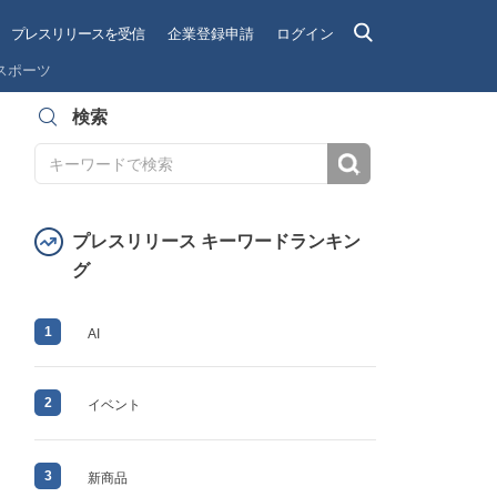
プレスリリースを受信
企業登録申請
ログイン
スポーツ
検索
検索
プレスリリース キーワードランキン
グ
1
AI
2
イベント
3
新商品