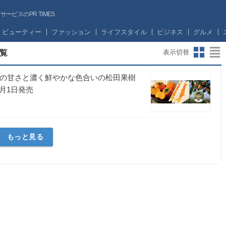
ビスのPR TIMES
ビューティー
ファッション
ライフスタイル
ビジネス
グルメ
覧
表示切替
どの甘さと濃く鮮やかな色合いの松田果樹
月1日発売
もっと見る