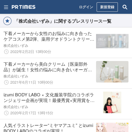
ログイン
新規登録
「株式会社いずみ」に関するプレスリリース一覧
下着メーカーから女性のお悩みに向き合った
ケアコスメ第2弾、薬用デオドラントクリーム
新発売！
株式会社いずみ
2022年2月2日 13時00分
下着メーカーから美白クリーム［医薬部外
品］が誕生！女性の悩みに向き合いオーガニ
ック成分配合で、やさしくキレイにお肌をケ
株式会社いずみ
ア
2021年6月11日 10時00分
izumi BODY LABO × 文化服装学院のコラボラ
ンジェリー企画が実現！最優秀賞+実用賞をW
受賞した三浦明莉さんの作品が商品化決定！
株式会社いずみ
2020年2月17日 13時15分
人気イラストレーター“ミヤマアユミ” とizumi
BODY LABOのコラボが実現！