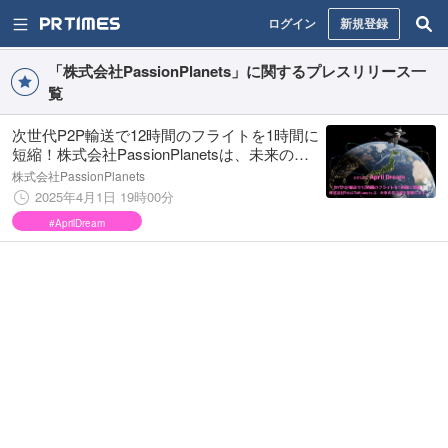
ログイン
新規登録
「株式会社PassionPlanets」に関するプレスリリース一
覧
次世代P2P輸送で12時間のフライトを1時間に
短縮！株式会社PassionPlanetsは、未来の空
の旅を実現します。
株式会社PassionPlanets
2025年4月1日 19時00分
#AprilDream