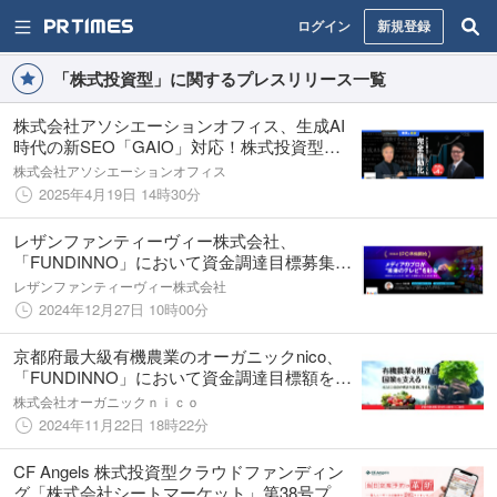
ログイン
新規登録
「株式投資型」に関するプレスリリース一覧
株式会社アソシエーションオフィス、生成AI
時代の新SEO「GAIO」対応！株式投資型ク
ラウドファンディングをFUNDINNOで開始
株式会社アソシエーションオフィス
2025年4月19日 14時30分
レザンファンティーヴィー株式会社、
「FUNDINNO」において資金調達目標募集額
を達成！収録型の事業説明会の配信を開始！
レザンファンティーヴィー株式会社
2024年12月27日 10時00分
京都府最大級有機農業のオーガニックnico、
「FUNDINNO」において資金調達目標額を達
成し、さらに申込期間を12月6日まで延長！オ
株式会社オーガニックｎｉｃｏ
ンライン説明会追加開催決定！
2024年11月22日 18時22分
CF Angels 株式投資型クラウドファンディン
グ「株式会社シートマーケット」第38号プロ