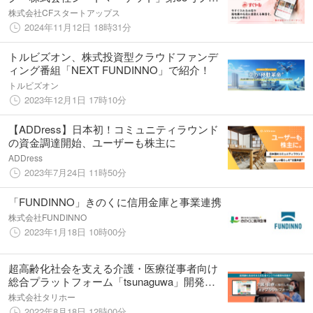
ジェクトの事前開示スタート 募集開始は11
株式会社CFスタートアップス
月15日(金) 9:00を予定
2024年11月12日 18時31分
トルビズオン、株式投資型クラウドファンデ
ィング番組「NEXT FUNDINNO」で紹介！
トルビズオン
2023年12月1日 17時10分
【ADDress】日本初！コミュニティラウンド
の資金調達開始、ユーザーも株主に
ADDress
2023年7月24日 11時50分
「FUNDINNO」きのくに信用金庫と事業連携
株式会社FUNDINNO
2023年1月18日 10時00分
超高齢化社会を支える介護・医療従事者向け
総合プラットフォーム「tsunaguwa」開発の
「タリホー」株式投資型クラウドファンディ
株式会社タリホー
ングを開始
2022年8月18日 12時00分