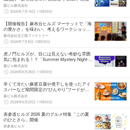
森ビル株式会社
2026年7月16日 11時00分
【開催報告】麻布台ヒルズ マーケットで「海
の豊かさ」を味わい、考えるワークショップ
を実施！ウニを食べて、海洋環境改善に参加
株式会社北三陸ファクトリー
する方法
2026年7月6日 13時30分
虎ノ門ヒルズが、目には見えない奇妙な雰囲
気に包まれる！？「Summer Mystery Night-虎
ノ門ヒルズの“不可思議”な夜-」開催
森ビル株式会社
2026年6月26日 11時00分
辛くて冷たい麻婆豆腐や煮干しを使ったアイ
スバーなど期間限定の“ひんやり”フードが集
結「TORANOMON COOL SUMMER 2026」
森ビル株式会社
開催
2026年6月25日 11時00分
表参道ヒルズ 2026 夏のグルメ特集「この夏
のひとさら」開催
表参道ヒルズ