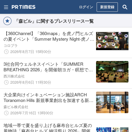
ログイン
新規登録
「森ビル」に関するプレスリリース一覧
【360Channel】「360maps」を虎ノ門ヒルズ
の夏イベント「Summer Mystery Night-虎ノ門
ヒルズの“不可思議”な夜- 」の案内システムに
コロプラ
採用
2026年8月7日 15時00分
3社合同ウェルネスイベント「SUMMER
BREATHING 2026」を開催朝ヨガ・瞑想で
82%が自律神経の整った「高パフォーマンス
西川株式会社
状態」にシフトしたことを実証
2026年8月6日 11時30分
大企業向けインキュベーション施設ARCH
Toranomon Hills 新規事業創出を加速する新サ
ービス「ARCH Booster Plan」を開始
森ビル株式会社
2026年7月16日 13時00分
地域一帯で夏を盛り上げる麻布台ヒルズ夏の
風物詩「麻布台ヒルズ 納涼祭り 2026」開催