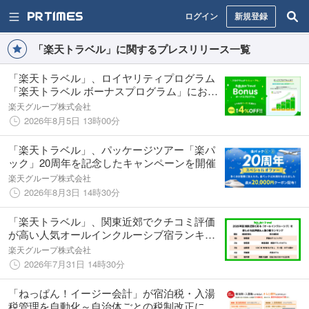
ログイン
新規登録
「楽天トラベル」に関するプレスリリース一覧
「楽天トラベル」、ロイヤリティプログラム
「楽天トラベル ボーナスプログラム」におけ
る予約時の即時割引に対応
楽天グループ株式会社
2026年8月5日 13時00分
「楽天トラベル」、パッケージツアー「楽パ
ック」20周年を記念したキャンペーンを開催
楽天グループ株式会社
2026年8月3日 14時30分
「楽天トラベル」、関東近郊でクチコミ評価
が高い人気オールインクルーシブ宿ランキン
グを発表
楽天グループ株式会社
2026年7月31日 14時30分
「ねっぱん！イージー会計」が宿泊税・入湯
税管理を自動化～自治体ごとの税制改正にも