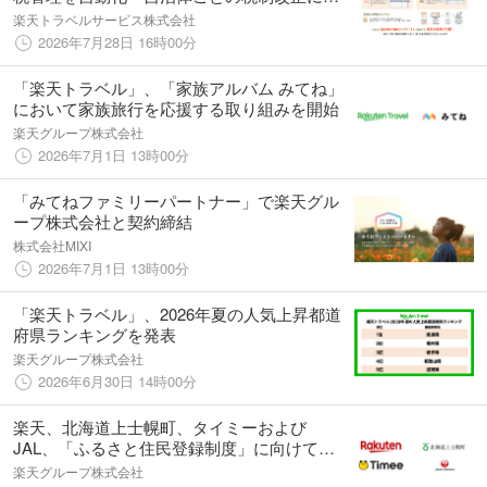
対応、税務管理をより簡単・正確に～
楽天トラベルサービス株式会社
2026年7月28日 16時00分
「楽天トラベル」、「家族アルバム みてね」
において家族旅行を応援する取り組みを開始
楽天グループ株式会社
2026年7月1日 13時00分
「みてねファミリーパートナー」で楽天グル
ープ株式会社と契約締結
株式会社MIXI
2026年7月1日 13時00分
「楽天トラベル」、2026年夏の人気上昇都道
府県ランキングを発表
楽天グループ株式会社
2026年6月30日 14時00分
楽天、北海道上士幌町、タイミーおよび
JAL、「ふるさと住民登録制度」に向けて共
同施策を開始
楽天グループ株式会社