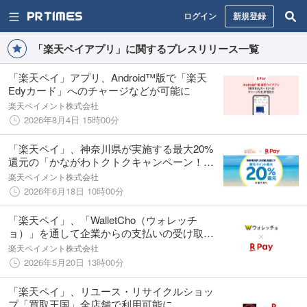
ログイン
新規登録
「楽天ペイアプリ」に関するプレスリリース一覧
「楽天ペイ」アプリ、Android™版で「楽天
Edyカード」へのチャージなどが可能に
楽天ペイメント株式会社
2026年8月4日 15時00分
「楽天ペイ」、神奈川県が実施する最大20%
還元の「かながわトクトクキャンペーン！
『かなトク！』」に参加
楽天ペイメント株式会社
2026年6月18日 10時00分
「楽天ペイ」、「WalletCho（ウォレッチ
ョ）」を通して企業からの支払いの受け取り
方法として対応可能に
楽天ペイメント株式会社
2026年5月20日 13時00分
「楽天ペイ」、リユース・リサイクルショッ
プ「買取王国」全店舗で利用可能に