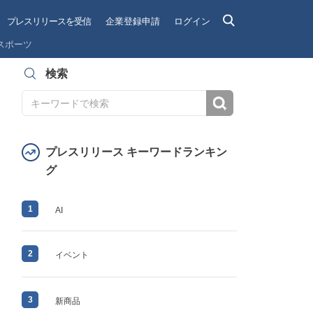
プレスリリースを受信
企業登録申請
ログイン
スポーツ
検索
検索
プレスリリース キーワードランキン
グ
1
AI
2
イベント
3
新商品