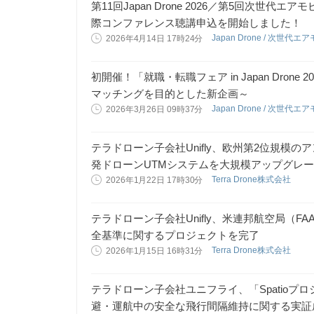
第11回Japan Drone 2026／第5回次世代エ
際コンファレンス聴講申込を開始しました！
Japan Drone / 次世
2026年4月14日 17時24分
初開催！「就職・転職フェア in Japan Dron
マッチングを目的とした新企画～
Japan Drone / 次世
2026年3月26日 09時37分
テラドローン子会社Unifly、欧州第2位規模
発ドローンUTMシステムを大規模アップグレ
Terra Drone株式会社
2026年1月22日 17時30分
テラドローン子会社Unifly、米連邦航空局（
全基準に関するプロジェクトを完了
Terra Drone株式会社
2026年1月15日 16時31分
テラドローン子会社ユニフライ、「Spatio
避・運航中の安全な飛行間隔維持に関する実証