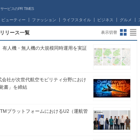
ビスのPR TIMES
ビューティー
ファッション
ライフスタイル
ビジネス
グルメ
リリース一覧
表示切替
いて、有人機・無人機の大規模同時運用を実証
矢島工業株式会社が次世代航空モビリティ分野におけ
覚書」を締結
家UTMプラットフォームにおけるU2（運航管