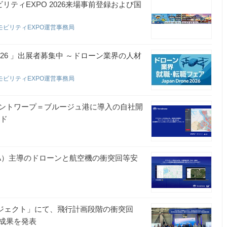
アモビリティEXPO 2026来場事前登録および国
代エアモビリティEXPO運営事務局
e 2026 」出展者募集中 ～ドローン業界の人材
代エアモビリティEXPO運営事務局
のアントワープ＝ブルージュ港に導入の自社開
ード
FAA）主導のドローンと航空機の衝突回等安
プロジェクト」にて、飛行計画段階の衝突回
成果を発表