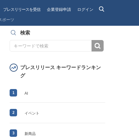
プレスリリースを受信
企業登録申請
ログイン
スポーツ
検索
検索
プレスリリース キーワードランキン
グ
1
AI
2
イベント
3
新商品