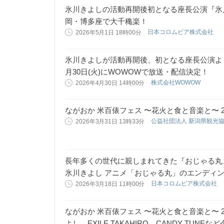
氷川きよしの活動再開後初となる座長公演『氷
岡・博多座で大千穐楽！
日本コロムビア株式会社
2026年5月1日 18時00分
氷川きよしが活動再開後、初となる座長公演よ
月30日(火)にWOWOWで放送・配信決定！
株式会社WOWOW
2026年4月30日 14時00分
ながおか 米百俵フェス 〜花火と食と音楽と〜 
公益社団法人 新潟県観光
2026年3月31日 13時33分
長年多くの世代に親しまれてきた『おじゃる丸
氷川きよし アニメ「おじゃる丸」のエンディ
日本コロムビア株式会社
2026年3月18日 11時00分
ながおか 米百俵フェス 〜花火と食と音楽と〜 
よし、EXILE TAKAHIRO、CANDY TU