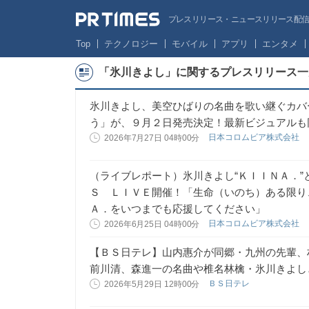
プレスリリース・ニュースリリース配信サー
Top
テクノロジー
モバイル
アプリ
エンタメ
「氷川きよし」に関するプレスリリース一
氷川きよし、美空ひばりの名曲を歌い継ぐカバ
う」が、９月２日発売決定！最新ビジュアルも
日本コロムビア株式会社
2026年7月27日 04時00分
（ライブレポート）氷川きよし“ＫＩＩＮＡ．
Ｓ ＬＩＶＥ開催！「生命（いのち）ある限り
Ａ．をいつまでも応援してください」
日本コロムビア株式会社
2026年6月25日 04時00分
【ＢＳ日テレ】山内惠介が同郷・九州の先輩
前川清、森進一の名曲や椎名林檎・氷川きよし
ＢＳ日テレ
2026年5月29日 12時00分