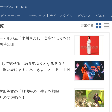
ビスのPR TIMES
ビューティー
ファッション
ライフスタイル
ビジネス
グルメ
覧
表示切替
ーアルバム「氷川きよし 美空ひばりを歌
同時公開！
”として魅せる、約５年ぶりとなるＰＯＰ
、歌い続けます。氷川きよしと、ＫＩＩＮ
、村田英雄の「無法松の一生」を熱唱！
との交遊録も！