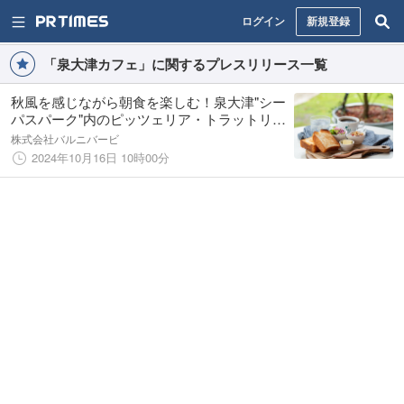
ログイン
新規登録
「泉大津カフェ」に関するプレスリリース一覧
秋風を感じながら朝食を楽しむ！泉大津"シー
パスパーク"内のピッツェリア・トラットリア
＆カフェ「GARB GREEN WALK」にてモー
株式会社バルニバービ
ニング営業開始
2024年10月16日 10時00分