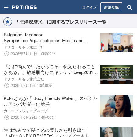
ログイン
新規登録
「海洋深層水」に関するプレスリリース一覧
Bulgarian-Japanese
Symposium"Aquaphotomics-Health and
Beauty"にて、ドクターリセラが「海洋深層水
ドクターリセラ株式会社
と皮膚水分ネットワーク」に関する研究を発
2026年7月14日 10時00分
表
「肌に悩んでいたからこそ、伝えられること
がある。」敏感肌向けスキンケア deep2031、
俳優／フォトグラファー古屋 呂敏さんを新た
ドクターリセラ株式会社
に起用。ブランド誕生5周年へ。
2026年7月1日 13時00分
Kōki,さんが『 Body Friendly Water 』スペシャ
ルアンバサダーに就任
カトープレジャーグループ
2026年6月29日 14時00分
生はちみつで髪本来の美しさを引き出す
「MYHONEY REMEDY」シャンプー＆トリ