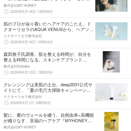
ートメントが6月1日に待望のリニューアル！
株式会社MY HONEY
2026年6月18日 13時58分
肌のプロが辿り着いたヘアケアのこたえ。ド
クターリセラのAQUA VENUSから、ヘアソー
プ・ヘアコンディショナーが、6/16(火)よりリ
ドクターリセラ株式会社
ニューアル発売開始！
2026年6月16日 10時04分
森田敦子氏調香。肌を整える時間が、自分を
整える時間になる。スキンケアブランド
「restme」が6日間のトライアル体験セットを
株式会社Kobako
発売
2026年6月10日 13時20分
クレンジングは美肌の土台。deep2031公式サ
イトにて、「夏の毛穴大掃除キャンペーン」
を6/1(月)よりスタート！
ドクターリセラ株式会社
2026年6月1日 19時00分
髪に、蜜のヴェールを纏う。自然由来×高機能
が織りなす、至福のヘアケア『MYHONEY
REMEDY』がリニューアル再販へ
株式会社MY HONEY