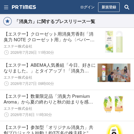
ログイン
新規登録
「消臭力」に関するプレスリリース一覧
【エステー】クローゼット用消臭芳香剤「消
臭力 NOTE クローゼット用」から〈ペパーミ
ント＆ベルガモット〉の香りを新発売
エステー株式会社
2026年7月29日 11時30分
【エステー】ABEMA人気番組「今日、好きに
なりました。」とタイアップ！「消臭力
NOTE 衣類用スプレー」の新WEB CMをスタ
エステー株式会社
ート
2026年7月27日 09時00分
【エステー】数量限定品「消臭力 Premium
Aroma」から夏の終わりと秋の始まりを感じ
る季節に、心ほどける〈シャルドネサンセッ
エステー株式会社
ト〉の香りを新発売
2026年7月8日 11時30分
【エステー】参加型「オリジナル消臭力」共
創プロジェクト始動！約3万名の株主様と“つ