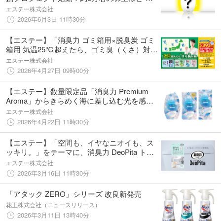
くって・選んで・お届けする”共同体験を提
エステー株式会社
供。
2026年6月3日 11時30分
【エステー】「消臭力 ゴミ箱用×脱臭炭 ゴミ
箱用 気温25℃超えたら、ゴミ臭（くさ）対
策！キャンペーン」を実施
エステー株式会社
2026年4月27日 09時00分
【エステー】数量限定品「消臭力 Premium
Aroma」からきらめく海に差し込む光を感
じ、夏が待ち遠しくなる＜アンダー ザ シー＞
エステー株式会社
を新発売
2026年4月22日 11時30分
【エステー】「空間も、イヤなニオイも、ス
ッキリ。」をテーマに、消臭力 DeoPita トイ
レ用の新CM『浮遊』編をスタート
エステー株式会社
2026年3月16日 11時30分
「アタック ZERO」シリーズ 改良新発売
花王株式会社（ニュースリリース）
2026年3月11日 13時40分