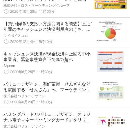
株式会社クロス・マーケティンググループ
2025年10月20日 11時00分
【買い物時の支払い方法に関する調査】直近1
年間のキャッシュレス決済利用者のうち、利
用頻度が1年前より増えた人は6割弱。キャッ
マイボイスコム
シュレス決済の利用理由は「ポイントやマイ
2020年12月4日 15時10分
ルがたまる」が7割弱
キャッシュレス決済が現金決済を上回る中小
事業者、緊急事態宣言下で25%超へ
Square
2020年6月25日 11時30分
バリューデザイン、海鮮茶屋 せんざんなど
を展開する「せんざん」へ、マーケティング
オートメーションサービス「ValueDrive」の
株式会社バリューデザイン
提供開始
2020年6月23日 11時30分
ハミングバードとバリューデザイン、オリジ
ナル電子マネー「ハミングカード」をリリー
ス
株式会社バリューデザイン