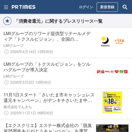
ログイン
新規登録
「消費者還元」に関するプレスリリース一覧
LMIグループのリワード提供型リテールメデ
ィア「トクスルビジョン」、全国の
「PRONTO（プロント）」にて4月14日より
LMIグループ
正式導入開始！
2026年4月14日 12時00分
LMIグループの「トクスルビジョン」をツル
ハグループが導入決定
LMIグループ
2026年3月2日 12時00分
11月1日スタート「さいたま市キャッシュレス
還元キャンペーン」がデンキチさいたま中央
店・東大宮店で利用可能に！
株式会社でんきち
2025年11月1日 09時00分
【エクスクリエ】エステー株式会社の「脱臭
炭25周年ありがとうキャンペーン」を運営