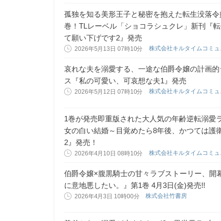
孤独を知る美形王子と秘密を抱えた転生没落令
巻！TLレーベル「ショコラシュクレ」新刊『
て願い下げです2』発売
株式会社キルタイムコミ
2026年5月13日 07時10分
哀れな夫を溺愛する、一途な伯爵令嬢の計画的
ス『私の可愛い、可哀想な夫1』発売
株式会社キルタイムコミ
2026年5月12日 07時10分
1巻が発売即重版された大人気の年齢逆転溺愛
女の白い結婚～目覚めたら8年後、かつては護
2』発売！
株式会社キルタイムコミ
2026年4月10日 08時10分
伯爵令嬢×腹黒騎士の甘々ラブストーリー、開
に意地悪したい。』第1巻 4月3日(金)発売!!
株式会社竹書房
2026年4月3日 10時00分