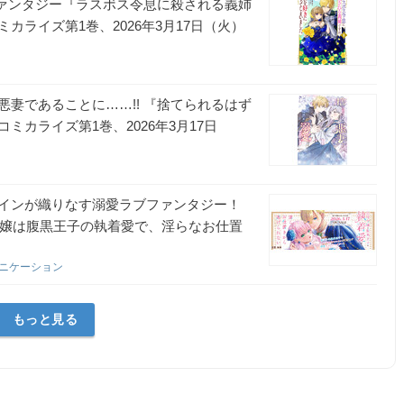
ファンタジー『ラスボス令息に殺される義姉
ライズ第1巻、2026年3月17日（火）
妻であることに……!! 『捨てられるはず
カライズ第1巻、2026年3月17日
インが織りなす溺愛ラブファンタジー！
令嬢は腹黒王子の執着愛で、淫らなお仕置
ュニケーション
もっと見る