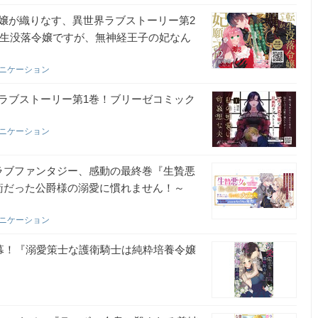
嬢が織りなす、異世界ラブストーリー第2
転生没落令嬢ですが、無神経王子の妃なん
ュニケーション
ラブストーリー第1巻！ブリーゼコミック
ュニケーション
ラブファンタジー、感動の最終巻『生贄悪
衛だった公爵様の溺愛に慣れません！～
ュニケーション
幕！『溺愛策士な護衛騎士は純粋培養令嬢