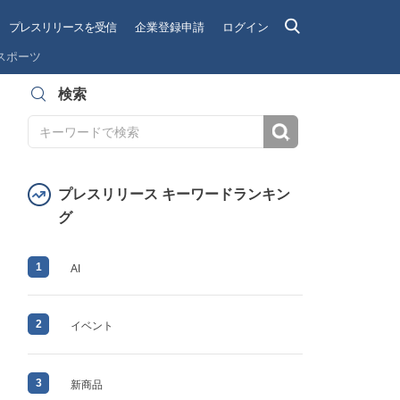
プレスリリースを受信
企業登録申請
ログイン
スポーツ
検索
検索
プレスリリース キーワードランキン
グ
1
AI
2
イベント
3
新商品