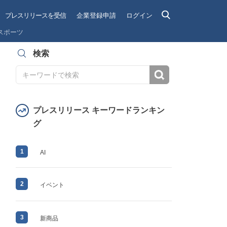
プレスリリースを受信
企業登録申請
ログイン
スポーツ
検索
検索
プレスリリース キーワードランキン
グ
1
AI
2
イベント
3
新商品