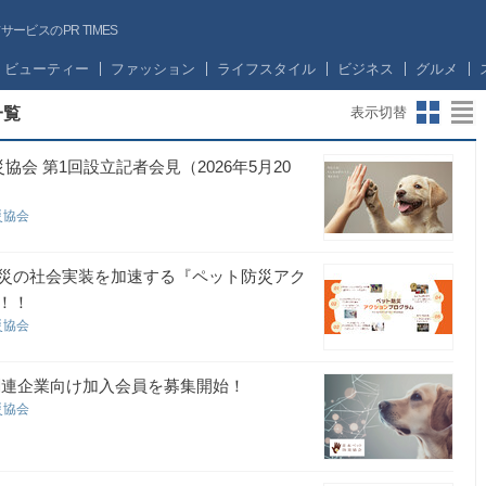
ビスのPR TIMES
ビューティー
ファッション
ライフスタイル
ビジネス
グルメ
一覧
表示切替
会 第1回設立記者会見（2026年5月20
災協会
災の社会実装を加速する『ペット防災アク
！！
災協会
関連企業向け加入会員を募集開始！
災協会