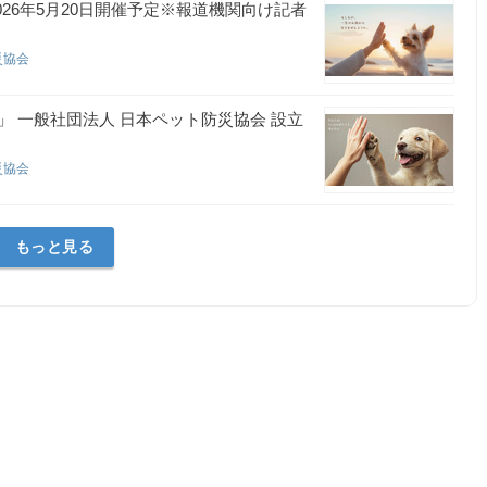
26年5月20日開催予定※報道機関向け記者
災協会
 一般社団法人 日本ペット防災協会 設立
災協会
もっと見る