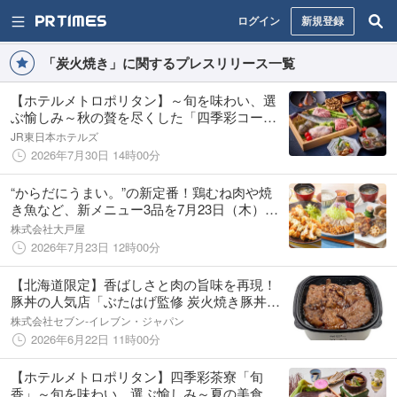
ログイン
新規登録
「炭火焼き」に関するプレスリリース一覧
【ホテルメトロポリタン】～旬を味わい、選
ぶ愉しみ～秋の贅を尽くした「四季彩コー
ス」
JR東日本ホテルズ
2026年7月30日 14時00分
“からだにうまい。”の新定番！鶏むね肉や焼
き魚など、新メニュー3品を7月23日（木）よ
り販売開始。
株式会社大戸屋
2026年7月23日 12時00分
【北海道限定】香ばしさと肉の旨味を再現！
豚丼の人気店「ぶたはげ監修 炭火焼き豚丼」
がさらにおいしくなって登場！
株式会社セブン‐イレブン・ジャパン
2026年6月22日 11時00分
【ホテルメトロポリタン】四季彩茶寮「旬
香」～旬を味わい、選ぶ愉しみ～夏の美食