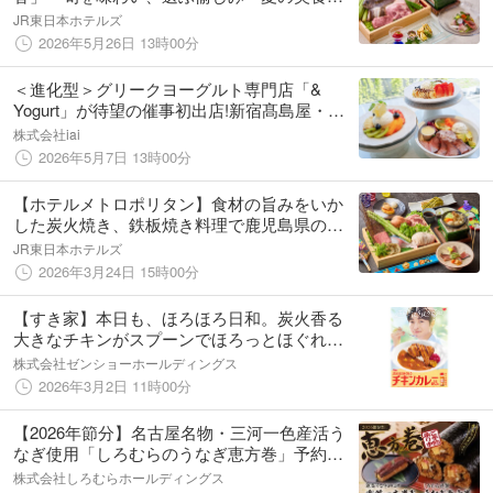
「四季彩コース」
JR東日本ホテルズ
2026年5月26日 13時00分
＜進化型＞グリークヨーグルト専門店「&
Yogurt」が待望の催事初出店!新宿髙島屋・伊
勢丹新宿店の2箇所で期間限定オープン
株式会社iai
2026年5月7日 13時00分
【ホテルメトロポリタン】食材の旨みをいか
した炭火焼き、鉄板焼き料理で鹿児島県のう
んまかものを堪能する「南の宝箱 鹿児島フ
JR東日本ホテルズ
ェア」開催
2026年3月24日 15時00分
【すき家】本日も、ほろほろ日和。炭火香る
大きなチキンがスプーンでほろっとほぐれ
る！すき家が「炭火焼きほろほろチキンカレ
株式会社ゼンショーホールディングス
ー」を発売
2026年3月2日 11時00分
【2026年節分】名古屋名物・三河一色産活う
なぎ使用「しろむらのうなぎ恵方巻」予約開
始!!～今年は豪華一本巻きも登場～
株式会社しろむらホールディングス